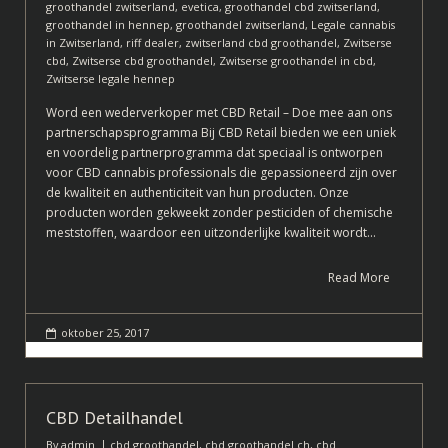
groothandel zwitserland
,
evetica
,
groothandel cbd zwitserland
,
groothandel in hennep
,
groothandel zwitserland
,
Legale cannabis
in Zwitserland
,
riff dealer
,
zwitserland cbd groothandel
,
Zwitserse
cbd
,
Zwitserse cbd groothandel
,
Zwitserse groothandel in cbd
,
Zwitserse legale hennep
Word een wederverkoper met CBD Retail – Doe mee aan ons
partnerschapsprogramma Bij CBD Retail bieden we een uniek
en voordelig partnerprogramma dat speciaal is ontworpen
voor CBD cannabis professionals die gepassioneerd zijn over
de kwaliteit en authenticiteit van hun producten. Onze
producten worden gekweekt zonder pesticiden of chemische
meststoffen, waardoor een uitzonderlijke kwaliteit wordt…
Read More
oktober 25, 2017
CBD Detailhandel
By
admin
cbd groothandel
,
cbd groothandel ch
,
cbd