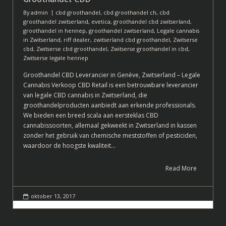
By
admin
cbd groothandel
,
cbd groothandel ch
,
cbd
groothandel zwitserland
,
evetica
,
groothandel cbd zwitserland
,
groothandel in hennep
,
groothandel zwitserland
,
Legale cannabis
in Zwitserland
,
riff dealer
,
zwitserland cbd groothandel
,
Zwitserse
cbd
,
Zwitserse cbd groothandel
,
Zwitserse groothandel in cbd
,
Zwitserse legale hennep
Groothandel CBD Leverancier in Genève, Zwitserland – Legale
Cannabis Verkoop CBD Retail is een betrouwbare leverancier
van legale CBD cannabis in Zwitserland, die
groothandelproducten aanbiedt aan erkende professionals.
We bieden een breed scala aan eersteklas CBD
cannabissoorten, allemaal gekweekt in Zwitserland in kassen
zonder het gebruik van chemische meststoffen of pesticiden,
waardoor de hoogste kwaliteit…
Read More
oktober 13, 2017