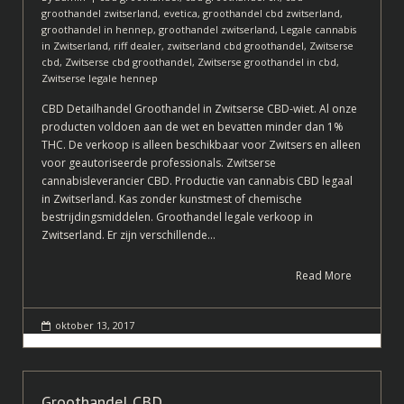
groothandel zwitserland
,
evetica
,
groothandel cbd zwitserland
,
groothandel in hennep
,
groothandel zwitserland
,
Legale cannabis
in Zwitserland
,
riff dealer
,
zwitserland cbd groothandel
,
Zwitserse
cbd
,
Zwitserse cbd groothandel
,
Zwitserse groothandel in cbd
,
Zwitserse legale hennep
CBD Detailhandel Groothandel in Zwitserse CBD-wiet. Al onze
producten voldoen aan de wet en bevatten minder dan 1%
THC. De verkoop is alleen beschikbaar voor Zwitsers en alleen
voor geautoriseerde professionals. Zwitserse
cannabisleverancier CBD. Productie van cannabis CBD legaal
in Zwitserland. Kas zonder kunstmest of chemische
bestrijdingsmiddelen. Groothandel legale verkoop in
Zwitserland. Er zijn verschillende…
Read More
oktober 13, 2017
Groothandel CBD