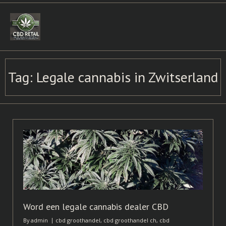
Skip
to
content
Tag:
Legale cannabis in Zwitserland
Word een legale cannabis dealer CBD
By
admin
cbd groothandel
,
cbd groothandel ch
,
cbd