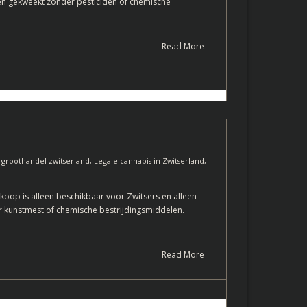
den gekweekt zonder pesticiden of chemische
Read More
,
groothandel zwitserland
,
Legale cannabis in Zwitserland
,
oop is alleen beschikbaar voor Zwitsers en alleen
r kunstmest of chemische bestrijdingsmiddelen.
Read More