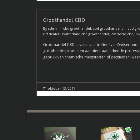
Groothandel CBD
By
admin
cbd groothandel
,
cbd groothandel ch
,
cbd gro
riff dealer
,
zwitserland cbd groothandel
,
Zwitserse cbd
,
Zw
Groothandel CBD Leverancier in Genève, Zwitserland –
groothandelproducten aanbiedt aan erkende professio
gebruik van chemische meststoffen of pesticiden, waa
oktober 13, 2017