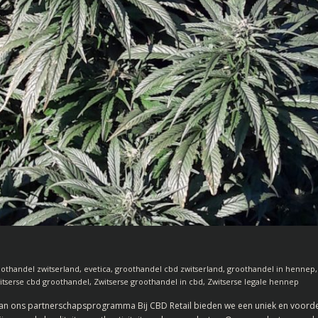
othandel zwitserland
,
evetica
,
groothandel cbd zwitserland
,
groothandel in hennep
itserse cbd groothandel
,
Zwitserse groothandel in cbd
,
Zwitserse legale hennep
n ons partnerschapsprogramma Bij CBD Retail bieden we een uniek en voorde