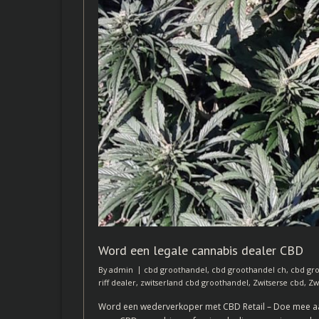
Word een legale cannabis dealer CBD
By
admin
cbd groothandel
,
cbd groothandel ch
,
cbd gro
riff dealer
,
zwitserland cbd groothandel
,
Zwitserse cbd
,
Zw
Word een wederverkoper met CBD Retail – Doe mee aa