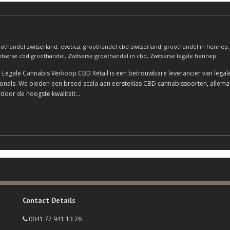
othandel zwitserland
,
evetica
,
groothandel cbd zwitserland
,
groothandel in hennep
itserse cbd groothandel
,
Zwitserse groothandel in cbd
,
Zwitserse legale hennep
 Legale Cannabis Verkoop CBD Retail is een betrouwbare leverancier van legale
nals. We bieden een breed scala aan eersteklas CBD cannabissoorten, allemaal
rdoor de hoogste kwaliteit…
Contact Details
0041 77 941 13 76