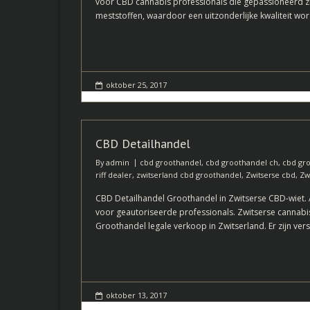
voor CBD cannabis professionals die gepassioneerd zi
meststoffen, waardoor een uitzonderlijke kwaliteit wo
oktober 25, 2017
CBD Detailhandel
By
admin
cbd groothandel
,
cbd groothandel ch
,
cbd gro
riff dealer
,
zwitserland cbd groothandel
,
Zwitserse cbd
,
Zw
CBD Detailhandel Groothandel in Zwitserse CBD-wiet. 
voor geautoriseerde professionals. Zwitserse cannabi
Groothandel legale verkoop in Zwitserland. Er zijn ver
oktober 13, 2017