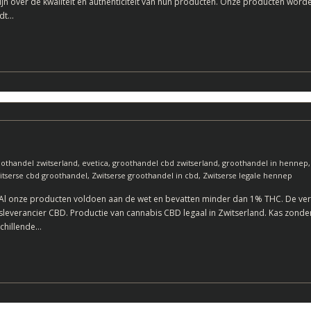
jn over de kwaliteit en authenticiteit van hun producten. Onze producten wor
rdt…
othandel zwitserland
,
evetica
,
groothandel cbd zwitserland
,
groothandel in hennep
itserse cbd groothandel
,
Zwitserse groothandel in cbd
,
Zwitserse legale hennep
Al onze producten voldoen aan de wet en bevatten minder dan 1% THC. De verk
sleverancier CBD. Productie van cannabis CBD legaal in Zwitserland. Kas zonde
schillende…