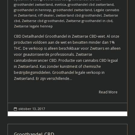
groothandel zwitserland
,
evetica
,
groothandel cbd zwitserland
,
groothandel in hennep
,
groothandel zwitserland
,
Legale cannabis
in Zwitserland
,
riff dealer
,
zwitserland cbd groothandel
,
Zwitserse
cbd
,
Zwitserse cbd groothandel
,
Zwitserse groothandel in cbd
,
Zwitserse legale hennep
CBD Detailhandel Groothandel in Zwitserse CBD-wiet. Al onze
producten voldoen aan de wet en bevatten minder dan 1%
THC. De verkoop is alleen beschikbaar voor Zwitsers en alleen
voor geautoriseerde professionals. Zwitserse
cannabisleverancier CBD. Productie van cannabis CBD legaal
in Zwitserland. Kas zonder kunstmest of chemische
bestrijdingsmiddelen. Groothandel legale verkoop in
Zwitserland. Er zijn verschillende…
Read More
oktober 13, 2017
Groothandel CBD