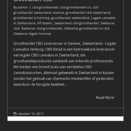
By
admin
cbd groothandel
,
cbd groothandel ch
,
cbd
groothandel zwitserland
,
evetica
,
groothandel cbd zwitserland
,
groothandel in hennep
,
groothandel zwitserland
,
Legale cannabis
in Zwitserland
,
riff dealer
,
zwitserland cbd groothandel
,
Zwitserse
cbd
,
Zwitserse cbd groothandel
,
Zwitserse groothandel in cbd
,
Zwitserse legale hennep
Groothandel CBD Leverancier in Genève, Zwitserland – Legale
Cannabis Verkoop CBD Retail is een betrouwbare leverancier
van legale CBD cannabis in Zwitserland, die
groothandelproducten aanbiedt aan erkende professionals.
We bieden een breed scala aan eersteklas CBD
cannabissoorten, allemaal gekweekt in Zwitserland in kassen
zonder het gebruik van chemische meststoffen of pesticiden,
waardoor de hoogste kwaliteit…
Read More
oktober 13, 2017