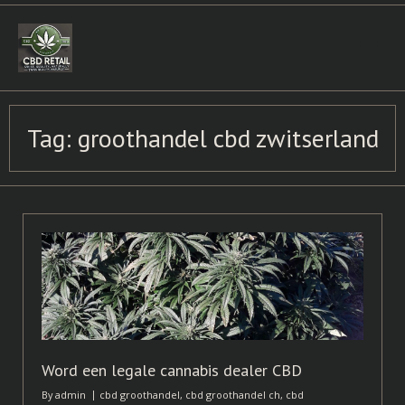
Skip
to
content
Tag:
groothandel cbd zwitserland
Word een legale cannabis dealer CBD
By
admin
cbd groothandel
,
cbd groothandel ch
,
cbd