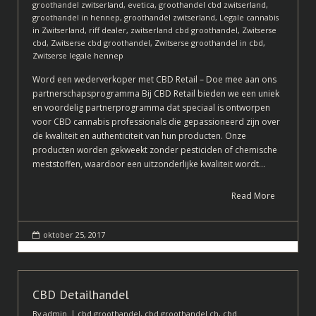
groothandel zwitserland
,
evetica
,
groothandel cbd zwitserland
,
groothandel in hennep
,
groothandel zwitserland
,
Legale cannabis
in Zwitserland
,
riff dealer
,
zwitserland cbd groothandel
,
Zwitserse
cbd
,
Zwitserse cbd groothandel
,
Zwitserse groothandel in cbd
,
Zwitserse legale hennep
Word een wederverkoper met CBD Retail – Doe mee aan ons
partnerschapsprogramma Bij CBD Retail bieden we een uniek
en voordelig partnerprogramma dat speciaal is ontworpen
voor CBD cannabis professionals die gepassioneerd zijn over
de kwaliteit en authenticiteit van hun producten. Onze
producten worden gekweekt zonder pesticiden of chemische
meststoffen, waardoor een uitzonderlijke kwaliteit wordt…
Read More
oktober 25, 2017
CBD Detailhandel
By
admin
cbd groothandel
,
cbd groothandel ch
,
cbd