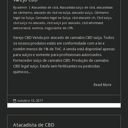
By
admin
Atacadista de cbd
,
Atacadista suíço de cbd
,
atacadistas
de cânhamo
,
atacado de cbd na suíça
,
atacado suíço
,
Cânhamo
legal na Suíça
,
Cannabis legal na Suíça
,
cbd atacado ch
,
Cbd suíço
,
cbd suíço no atacado
,
cbd suíço por atacado
,
cbd wholesale
switzerland
,
evetica
,
negociante de riffs
Varejo CBD Venda por atacado de cannabis CBD suíça. Todos
os nossos produtos estão em conformidade com a lei e
contêm menos de 1% de THC. A venda está disponível apenas
para suíços e somente para profissionais autorizados.
Fornecedor suíço de cannabis CBD. Produção de cannabis
CBD legal suíço. Estufa sem fertilizantes ou pesticidas
químicos.…
Read More
outubro 13, 2017
Atacadista de CBD