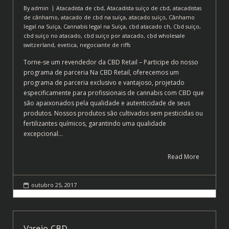
By
admin
Atacadista de cbd
,
Atacadista suíço de cbd
,
atacadistas
de cânhamo
,
atacado de cbd na suíça
,
atacado suíço
,
Cânhamo
legal na Suíça
,
Cannabis legal na Suíça
,
cbd atacado ch
,
Cbd suíço
,
cbd suíço no atacado
,
cbd suíço por atacado
,
cbd wholesale
switzerland
,
evetica
,
negociante de riffs
Torne-se um revendedor da CBD Retail – Participe do nosso
programa de parceria Na CBD Retail, oferecemos um
programa de parceria exclusivo e vantajoso, projetado
especificamente para profissionais de cannabis com CBD que
são apaixonados pela qualidade e autenticidade de seus
produtos. Nossos produtos são cultivados sem pesticidas ou
fertilizantes químicos, garantindo uma qualidade
excepcional…
Read More
outubro 25, 2017
Varejo CBD