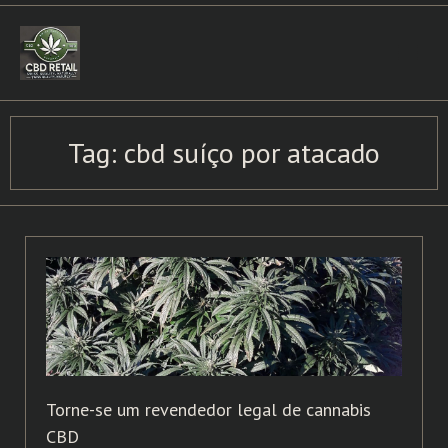
Skip
to
content
Tag:
cbd suíço por atacado
Torne-se um revendedor legal de cannabis
CBD