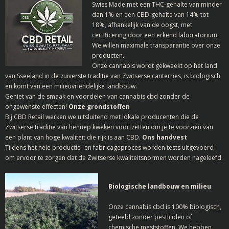
Swiss Made met een THC-gehalte van minder
dan 1% en een CBD-gehalte van 14% tot
18%, afhankelijk van de oogst, met
certificering door een erkend laboratorium.
We willen maximale transparantie over onze
producten.
Onze cannabis wordt gekweekt op het land
van Sseeland in de zuiverste traditie van Zwitserse canterries, is biologisch
en komt van een milieuvriendelijke landbouw.
Geniet van de smaak en voordelen van cannabis cbd zonder de
ongewenste effecten!
Onze grondstoffen
Bij CBD Retail werken we uitsluitend met lokale producenten die de
Zwitserse traditie van hennep kweken voortzetten om je te voorzien van
een plant van hoge kwaliteit die rijk is aan CBD.
Ons handvest
Tijdens het hele productie- en fabricageproces worden tests uitgevoerd
om ervoor te zorgen dat de Zwitserse kwaliteitsnormen worden nageleefd.
Biologische landbouw en milieu
Onze cannabis cbd is 100% biologisch,
geteeld zonder pesticiden of
chemische meststoffen.
We hebben