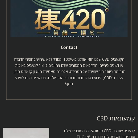
Contact
הקנאביס CBD שלנו הוא אורגני ב-100%, מגודל ללא שימוש בחומרי הדברה
או דשנים כימיים. החקלאים המסורים שלנו מחויבים לייצור קנאביס באיכות
הגבוהה ביותר תוך שמירה על הסביבה. אלפינה סאטיבה היא זן קנאביס חוקי,
עשיר ב-CBD, הידוע בטהרתו וביתרונותיו הטיפוליים. פנו אלינו היום למידע
נוסף!
קמעונאות CBD
קנאביס שוויצרי CBD סיטונאי.
כל המוצרים שלנו
עומדים בחוק ומכילים פחות מ-1% THC.