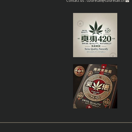
Contact us : cbdretail@cbdretail.ch