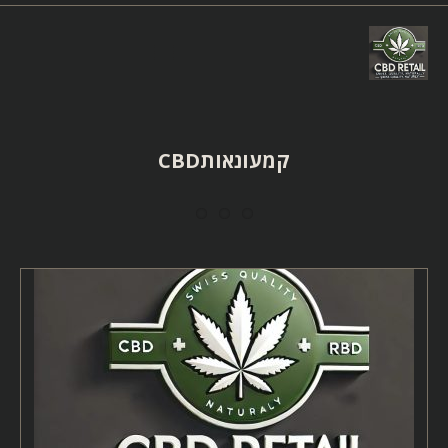
Ski
t
conten
קמעונאותCBD