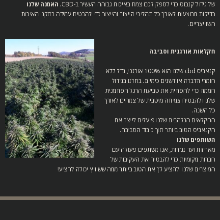
של גידול קנבוס כדי לספק לכם צמח באיכות גבוהה העשיר ב-CBD.
האמנה שלנו
בדיקות מבוצעות לאורך כל תהליכי הייצור והייצור כדי להבטיח עמידה בתקני האיכות
השוויצריים.
חקלאות אורגנית וסביבה
קנאביס cbd שלנו הוא 100% אורגני, גדל ללא
חומרי הדברה או דשנים כימיים.
בחרנו בגידול
חממה כדי להפחית את טביעת הרגל הפחמנית
שלנו ולהבטיח צמיחה מיטבית של צמחים לאורך
כל השנה.
החקלאים הנלהבים שלנו פועלים לייצר את
הקנאביס הטוב ביותר תוך כיבוד הסביבה.
השותפים שלנו
מאריזות ועד נגזרות, אנו משתפים פעולה עם
חברות מקומיות כדי להבטיח את העקיבות של
המוצרים שלנו ולהציע לך את הטוב ביותר ממה ששוויץ יכולה להציע!