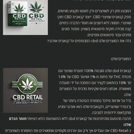
המבצע זמין רק לשוויצרים ורק לאנשי מקצוע מורשים.
ספק קנאביס שוויצרי CBD. ייצור קנאביס CBD חוקי
שוויצרי. חממה ללא דשנים או חומרי הדברה כימיים.
קנה מכירה חוקית סיטונאית בשוויץ.
מספר סוגים
זמינים עבור סיטונאים ומפיצים.
גלה את המוצרים שלנו cbd המבוססים על קנאביס אורגני!
המוצרים שלנו
קנאביס cbd שלנו מובטח 100% תוצרת שוויצר עם
תכולת THC של פחות מ-1% ושיעור CBD של 14%
עד 18% בהתאם לקציר עם הסמכה על ידי מעבדה
מאושרת.
אנחנו רוצים שקיפות מרבית על המוצרים
שלנו.
גדל על אדמת סילנד במסורת הטהורה ביותר של
צ'נטררי שוויצריים, הקנאביס שלנו הוא אורגני ומגיע
מחקלאות ידידותית לסביבה.
תהנה מהטעם ומהיתרונות של קנאביס cbd ללא ההשפעות הלא רצויות!
חומר הגלם
שלנו
ב-CBD Retail אנו עובדים אך ורק עם יצרנים מקומיים שממשיכים את המסורת השוויצרית