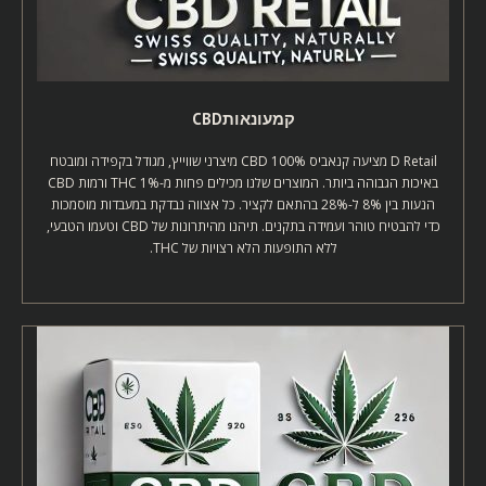
קמעונאותCBD
D Retail מציעה קנאביס CBD 100% מיצרני שווייץ, מגודל בקפידה ומובטח
באיכות הגבוהה ביותר. המוצרים שלנו מכילים פחות מ-1% THC ורמות CBD
הנעות בין 8% ל-28% בהתאם לקציר. כל אצווה נבדקת במעבדות מוסמכות
כדי להבטיח טוהר ועמידה בתקנים. תיהנו מהיתרונות של CBD וטעמו הטבעי,
ללא התופעות הלא רצויות של THC.