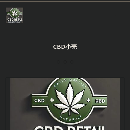
Skip
to
content
CBD小売