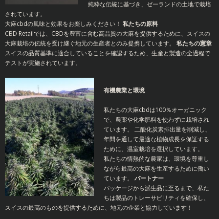
純粋な伝統に基づき、ゼーランドの土地で栽培
されています。
大麻cbdの風味と効果をお楽しみください！
私たちの原料
CBD Retailでは、CBDを豊富に含む高品質の大麻を提供するために、スイスの
大麻栽培の伝統を受け継ぐ地元の生産者とのみ提携しています。
私たちの憲章
スイスの品質基準に適合していることを確認するため、生産と製造の全過程で
テストが実施されています。
有機農業と環境
私たちの大麻cbdは100％オーガニック
で、農薬や化学肥料を使わずに栽培され
ています。
二酸化炭素排出量を削減し、
年間を通して最適な植物成長を保証する
ために、温室栽培を選択しています。
私たちの情熱的な農家は、環境を尊重し
ながら最高の大麻を生産するために働い
ています。
パートナー
パッケージから派生品に至るまで、私た
ちは製品のトレーサビリティを確保し、
スイスの最高のものを提供するために、地元の企業と協力しています！