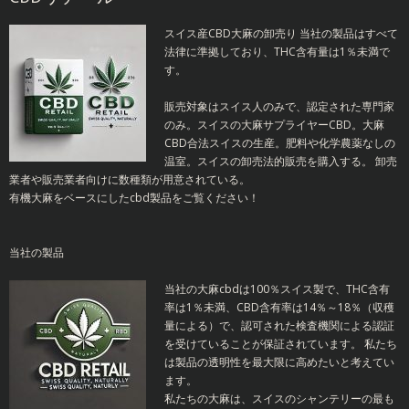
スイス産CBD大麻の卸売り
当社の製品はすべて
法律に準拠しており、THC含有量は1％未満で
す。
販売対象はスイス人のみで、認定された専門家
のみ。スイスの大麻サプライヤーCBD。大麻
CBD合法スイスの生産。肥料や化学農薬なしの
温室。スイスの卸売法的販売を購入する。
卸売
業者や販売業者向けに数種類が用意されている。
有機大麻をベースにしたcbd製品をご覧ください！
当社の製品
当社の大麻cbdは100％スイス製で、THC含有
率は1％未満、CBD含有率は14％～18％（収穫
量による）で、認可された検査機関による認証
を受けていることが保証されています。
私たち
は製品の透明性を最大限に高めたいと考えてい
ます。
私たちの大麻は、スイスのシャンテリーの最も