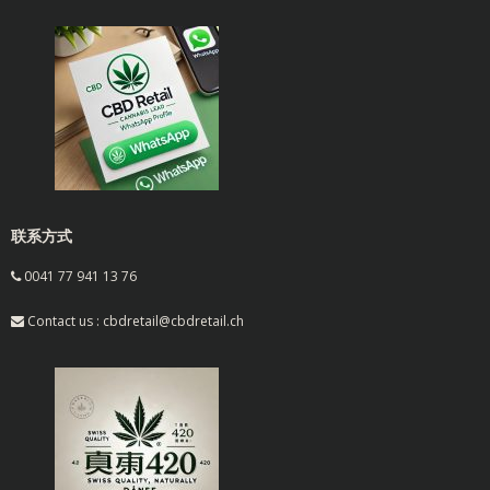
联系方式
0041 77 941 13 76
Contact us : cbdretail@cbdretail.ch