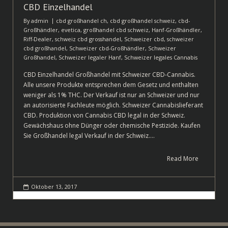
CBD Einzelhandel
By
admin
cbd großhandel ch
,
cbd großhandel schweiz
,
cbd-
Großhändler
,
evetica
,
großhandel cbd schweiz
,
Hanf-Großhändler
,
Riff-Dealer
,
schweiz cbd grosshandel
,
Schweizer cbd
,
schweizer
cbd großhandel
,
Schweizer cbd-Großhändler
,
Schweizer
Großhandel
,
Schweizer legaler Hanf
,
Schweizer legales Cannabis
CBD Einzelhandel Großhandel mit Schweizer CBD-Cannabis.
Alle unsere Produkte entsprechen dem Gesetz und enthalten
weniger als 1% THC. Der Verkauf ist nur an Schweizer und nur
an autorisierte Fachleute möglich. Schweizer Cannabislieferant
CBD. Produktion von Cannabis CBD legal in der Schweiz.
Gewächshaus ohne Dünger oder chemische Pestizide. Kaufen
Sie Großhandel legal Verkauf in der Schweiz.…
Read More
Oktober 13, 2017