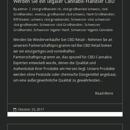
Werden Sie ein legaler Cannabis-Händler CBD
By
admin
cbd großhandel ch
,
cbd großhandel schweiz
,
cbd-
Großhändler
,
evetica
,
großhandel cbd schweiz
,
Hanf-Großhändler
,
Riff-Dealer
,
schweiz cbd grosshandel
,
Schweizer cbd
,
schweizer
cbd großhandel
,
Schweizer cbd-Großhändler
,
Schweizer
Großhandel
,
Schweizer legaler Hanf
,
Schweizer legales Cannabis
Werden Sie Wiederverkäufer bei CBD Retail – Nehmen Sie an
unserem Partnerschaftsprogramm teil Bei CBD Retail bieten
wir ein einzigartiges und vorteilhaftes
Partnerschaftsprogramm an, das speziell für CBD-Cannabis-
Experten entwickelt wurde, denen die Qualität und
Authentizität ihrer Produkte am Herzen liegt. Unsere Produkte
werden ohne Pestizide oder chemische Düngemittel angebaut,
um eine außergewöhnliche Qualität zu gewährleisten…
Read More
Oktober 25, 2017