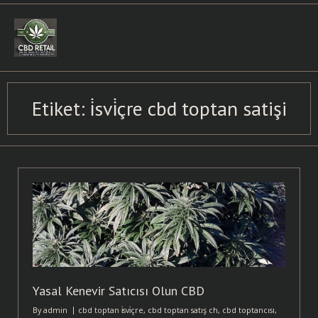
Skip
to
content
Etiket:
i̇svi̇çre cbd toptan satişi
Yasal Kenevir Satıcısı Olun CBD
By
admin
cbd toptan i̇svi̇çre
,
cbd toptan satış ch
,
cbd toptancısı
,