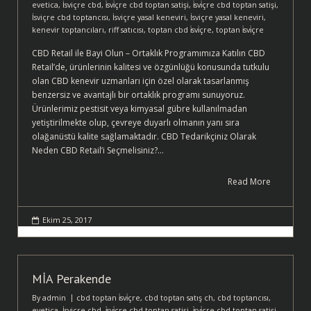
evetica
,
İsviçre cbd
,
i̇svi̇çre cbd toptan satişi
,
i̇svi̇çre cbd toptan satişi
,
İsviçre cbd toptancısı
,
İsviçre yasal keneviri
,
İsviçre yasal keneviri
,
kenevir toptancıları
,
riff satıcısı
,
toptan cbd i̇svi̇çre
,
toptan i̇svi̇çre
CBD Retail ile Bayi Olun – Ortaklık Programımıza Katılın CBD
Retail’de, ürünlerinin kalitesi ve özgünlüğü konusunda tutkulu
olan CBD kenevir uzmanları için özel olarak tasarlanmış
benzersiz ve avantajlı bir ortaklık programı sunuyoruz.
Ürünlerimiz pestisit veya kimyasal gübre kullanılmadan
yetiştirilmekte olup, çevreye duyarlı olmanın yanı sıra
olağanüstü kalite sağlamaktadır. CBD Tedarikçiniz Olarak
Neden CBD Retail’i Seçmelisiniz?…
Read More
Ekim 25, 2017
MİA Perakende
By
admin
cbd toptan i̇svi̇çre
,
cbd toptan satış ch
,
cbd toptancısı
,
evetica
,
İsviçre cbd
,
i̇svi̇çre cbd toptan satişi
,
i̇svi̇çre cbd toptan satişi
,