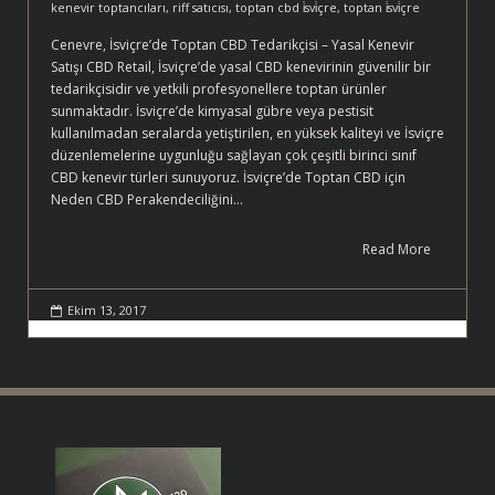
kenevir toptancıları
,
riff satıcısı
,
toptan cbd i̇svi̇çre
,
toptan i̇svi̇çre
Cenevre, İsviçre’de Toptan CBD Tedarikçisi – Yasal Kenevir
Satışı CBD Retail, İsviçre’de yasal CBD kenevirinin güvenilir bir
tedarikçisidir ve yetkili profesyonellere toptan ürünler
sunmaktadır. İsviçre’de kimyasal gübre veya pestisit
kullanılmadan seralarda yetiştirilen, en yüksek kaliteyi ve İsviçre
düzenlemelerine uygunluğu sağlayan çok çeşitli birinci sınıf
CBD kenevir türleri sunuyoruz. İsviçre’de Toptan CBD için
Neden CBD Perakendeciliğini…
Read More
Ekim 13, 2017