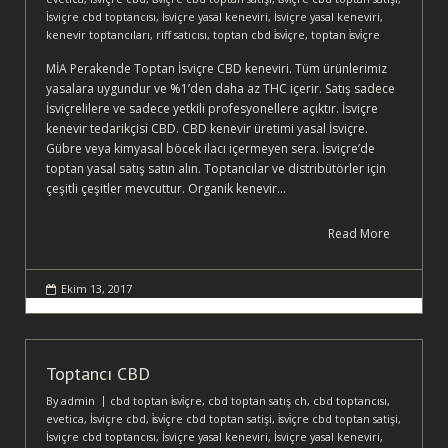
İsviçre cbd toptancısı
,
İsviçre yasal keneviri
,
İsviçre yasal keneviri
,
kenevir toptancıları
,
riff satıcısı
,
toptan cbd i̇svi̇çre
,
toptan i̇svi̇çre
MİA Perakende Toptan İsviçre CBD keneviri. Tüm ürünlerimiz
yasalara uygundur ve %1’den daha az THC içerir. Satış sadece
İsviçrelilere ve sadece yetkili profesyonellere açıktır. İsviçre
kenevir tedarikçisi CBD. CBD kenevir üretimi yasal İsviçre.
Gübre veya kimyasal böcek ilacı içermeyen sera. İsviçre’de
toptan yasal satış satın alın. Toptancılar ve distribütörler için
çeşitli çeşitler mevcuttur. Organik kenevir…
Read More
Ekim 13, 2017
Toptancı CBD
By
admin
cbd toptan i̇svi̇çre
,
cbd toptan satış ch
,
cbd toptancısı
,
evetica
,
İsviçre cbd
,
i̇svi̇çre cbd toptan satişi
,
i̇svi̇çre cbd toptan satişi
,
İsviçre cbd toptancısı
,
İsviçre yasal keneviri
,
İsviçre yasal keneviri
,