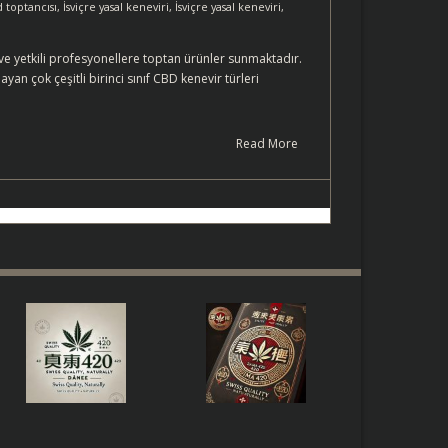
d toptancısı
,
İsviçre yasal keneviri
,
İsviçre yasal keneviri
,
r ve yetkili profesyonellere toptan ürünler sunmaktadır.
an çok çeşitli birinci sınıf CBD kenevir türleri
Read More