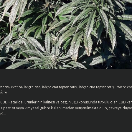
ancısı
,
evetica
,
İsviçre cbd
,
i̇svi̇çre cbd toptan satişi
,
i̇svi̇çre cbd toptan satişi
,
İsviçre cb
vi̇çre
n CBD Retail’de, ürünlerinin kalitesi ve özgünlüğü konusunda tutkulu olan CBD ke
iz pestisit veya kimyasal gübre kullanılmadan yetiştirilmekte olup, çevreye duyar
iz?…