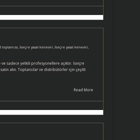
d toptancısı
,
İsviçre yasal keneviri
,
İsviçre yasal keneviri
,
e sadece yetkili profesyonellere açıktır. İsviçre
ın alın. Toptancılar ve distribütörler için çeşitli
Read More