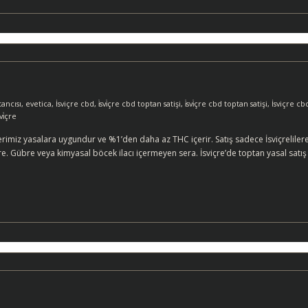
ancısı
,
evetica
,
İsviçre cbd
,
i̇svi̇çre cbd toptan satişi
,
i̇svi̇çre cbd toptan satişi
,
İsviçre cb
vi̇çre
miz yasalara uygundur ve %1’den daha az THC içerir. Satış sadece İsviçrelilere v
e. Gübre veya kimyasal böcek ilacı içermeyen sera. İsviçre’de toptan yasal satış sat