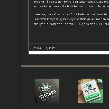
By
admin
cbd toptan i̇svi̇çre
,
cbd toptan satış ch
,
cbd topt
kenevir toptancıları
,
riff satıcısı
,
toptan cbd i̇svi̇çre
,
toptan i̇s
Cenevre, İsviçre’de Toptan CBD Tedarikçisi – Yasal Kenev
İsviçre’de kimyasal gübre veya pestisit kullanılmadan ser
sunuyoruz. İsviçre’de Toptan CBD için Neden CBD Pera
Ekim 13, 2017