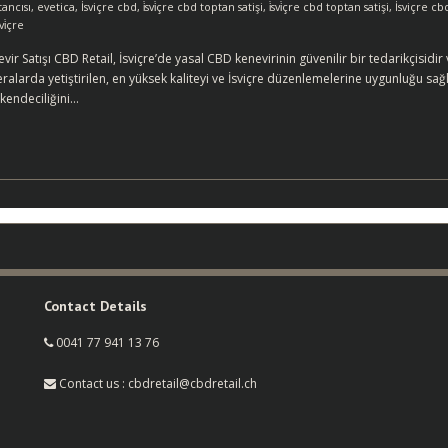
ancısı
,
evetica
,
İsviçre cbd
,
i̇svi̇çre cbd toptan satişi
,
i̇svi̇çre cbd toptan satişi
,
İsviçre cb
vi̇çre
ir Satışı CBD Retail, İsviçre’de yasal CBD kenevirinin güvenilir bir tedarikçisidi
alarda yetiştirilen, en yüksek kaliteyi ve İsviçre düzenlemelerine uygunluğu sağlay
kendeciliğini…
Contact Details
0041 77 941 13 76
Contact us : cbdretail@cbdretail.ch