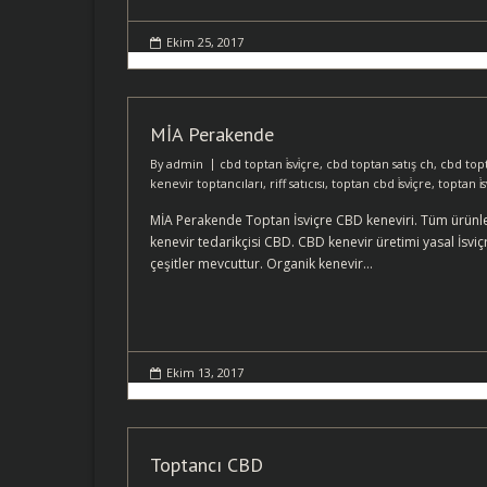
Ekim 25, 2017
MİA Perakende
By
admin
cbd toptan i̇svi̇çre
,
cbd toptan satış ch
,
cbd topt
kenevir toptancıları
,
riff satıcısı
,
toptan cbd i̇svi̇çre
,
toptan i̇s
MİA Perakende Toptan İsviçre CBD keneviri. Tüm ürünleri
kenevir tedarikçisi CBD. CBD kenevir üretimi yasal İsviçr
çeşitler mevcuttur. Organik kenevir…
Ekim 13, 2017
Toptancı CBD