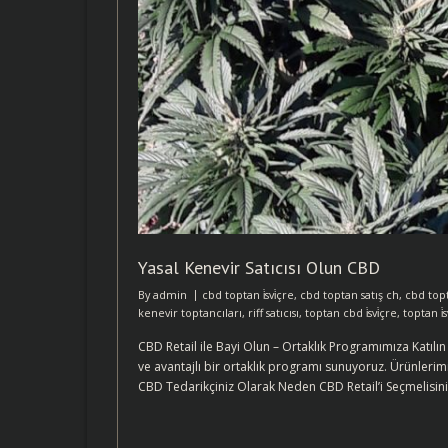
Yasal Kenevir Satıcısı Olun CBD
By
admin
cbd toptan i̇svi̇çre
,
cbd toptan satış ch
,
cbd topt
kenevir toptancıları
,
riff satıcısı
,
toptan cbd i̇svi̇çre
,
toptan i̇s
CBD Retail ile Bayi Olun – Ortaklık Programımıza Katılı
ve avantajlı bir ortaklık programı sunuyoruz. Ürünlerim
CBD Tedarikçiniz Olarak Neden CBD Retail’i Seçmelisin