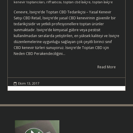
kenevir toptancıları
,
riff satıcısı
,
toptan cbd i̇svi̇çre
,
toptan i̇svi̇çre
Cenevre, İsviçre’de Toptan CBD Tedarikçisi – Yasal Kenevir
Satışı CBD Retail, İsviçre’de yasal CBD kenevirinin güvenilir bir
tedarikçisidir ve yetkili profesyonellere toptan ürünler
sunmaktadır. İsviçre’de kimyasal gübre veya pestisit
kullanılmadan seralarda yetiştirilen, en yüksek kaliteyi ve İsviçre
düzenlemelerine uygunluğu sağlayan çok çeşitli birinci sınıf
CBD kenevir türleri sunuyoruz. İsviçre’de Toptan CBD için
Neden CBD Perakendeciliğini…
Read More
Ekim 13, 2017