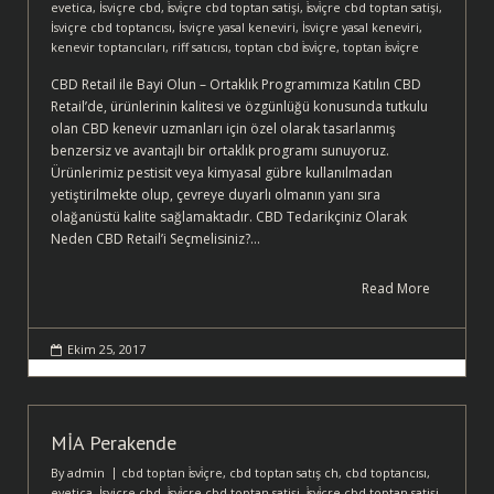
evetica
,
İsviçre cbd
,
i̇svi̇çre cbd toptan satişi
,
i̇svi̇çre cbd toptan satişi
,
İsviçre cbd toptancısı
,
İsviçre yasal keneviri
,
İsviçre yasal keneviri
,
kenevir toptancıları
,
riff satıcısı
,
toptan cbd i̇svi̇çre
,
toptan i̇svi̇çre
CBD Retail ile Bayi Olun – Ortaklık Programımıza Katılın CBD
Retail’de, ürünlerinin kalitesi ve özgünlüğü konusunda tutkulu
olan CBD kenevir uzmanları için özel olarak tasarlanmış
benzersiz ve avantajlı bir ortaklık programı sunuyoruz.
Ürünlerimiz pestisit veya kimyasal gübre kullanılmadan
yetiştirilmekte olup, çevreye duyarlı olmanın yanı sıra
olağanüstü kalite sağlamaktadır. CBD Tedarikçiniz Olarak
Neden CBD Retail’i Seçmelisiniz?…
Read More
Ekim 25, 2017
MİA Perakende
By
admin
cbd toptan i̇svi̇çre
,
cbd toptan satış ch
,
cbd toptancısı
,
evetica
,
İsviçre cbd
,
i̇svi̇çre cbd toptan satişi
,
i̇svi̇çre cbd toptan satişi
,