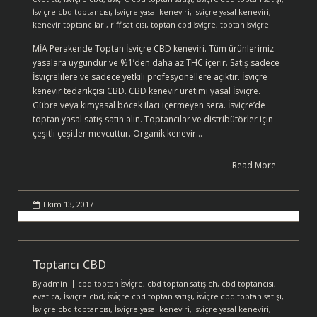
İsviçre cbd toptancısı
,
İsviçre yasal keneviri
,
İsviçre yasal keneviri
,
kenevir toptancıları
,
riff satıcısı
,
toptan cbd i̇svi̇çre
,
toptan i̇svi̇çre
MİA Perakende Toptan İsviçre CBD keneviri. Tüm ürünlerimiz
yasalara uygundur ve %1’den daha az THC içerir. Satış sadece
İsviçrelilere ve sadece yetkili profesyonellere açıktır. İsviçre
kenevir tedarikçisi CBD. CBD kenevir üretimi yasal İsviçre.
Gübre veya kimyasal böcek ilacı içermeyen sera. İsviçre’de
toptan yasal satış satın alın. Toptancılar ve distribütörler için
çeşitli çeşitler mevcuttur. Organik kenevir…
Read More
Ekim 13, 2017
Toptancı CBD
By
admin
cbd toptan i̇svi̇çre
,
cbd toptan satış ch
,
cbd toptancısı
,
evetica
,
İsviçre cbd
,
i̇svi̇çre cbd toptan satişi
,
i̇svi̇çre cbd toptan satişi
,
İsviçre cbd toptancısı
,
İsviçre yasal keneviri
,
İsviçre yasal keneviri
,