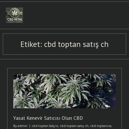
Skip
to
content
Etiket:
cbd toptan satış ch
Yasal Kenevir Satıcısı Olun CBD
By
admin
cbd toptan i̇svi̇çre
,
cbd toptan satış ch
,
cbd toptancısı
,