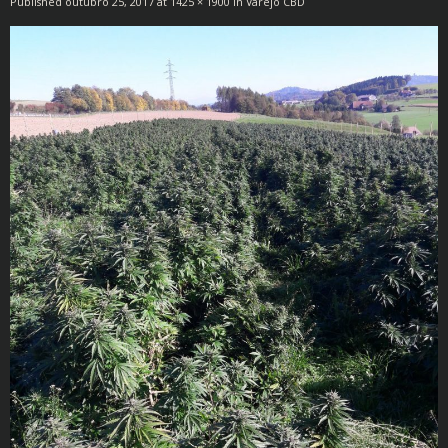
Published
outubro 25, 2017
at
1425 × 1900
in
Varejo CBD