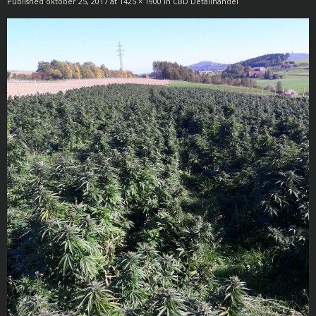
Published
oktober 25, 2017
at
1425 × 1900
in
CBD Detailhandel