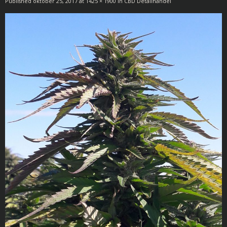
Published
oktober 25, 2017
at
1425 × 1900
in
CBD Detailhandel