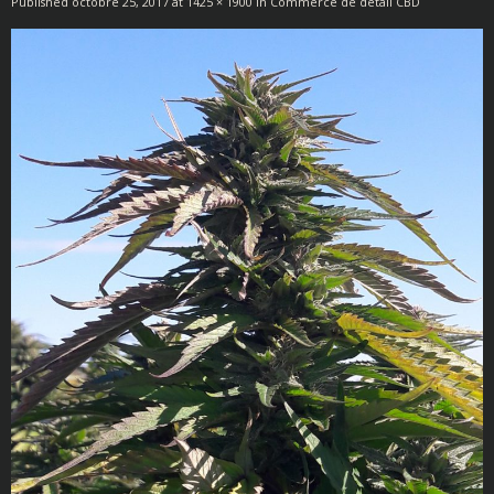
Published
octobre 25, 2017
at
1425 × 1900
in
Commerce de détail CBD