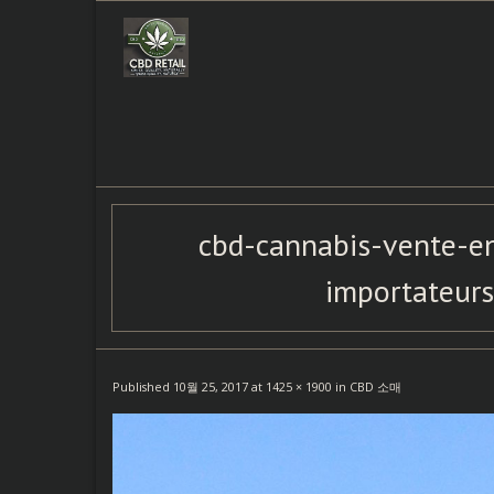
Skip
to
content
cbd-cannabis-vente-en-
importateurs
Published
10월 25, 2017
at
1425 × 1900
in
CBD 소매