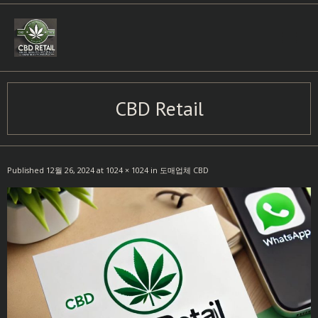
Skip
to
content
CBD Retail
Published
12월 26, 2024
at
1024 × 1024
in
도매업체 CBD