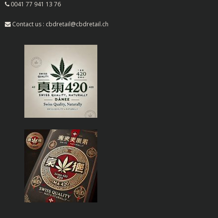
0041 77 941 13 76
Contact us : cbdretail@cbdretail.ch