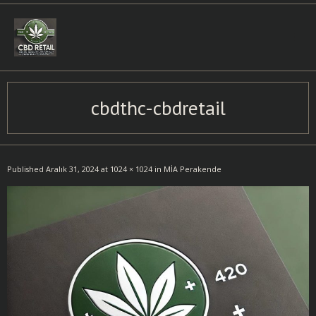
Skip
to
content
cbdthc-cbdretail
Published
Aralık 31, 2024
at
1024 × 1024
in
MİA Perakende