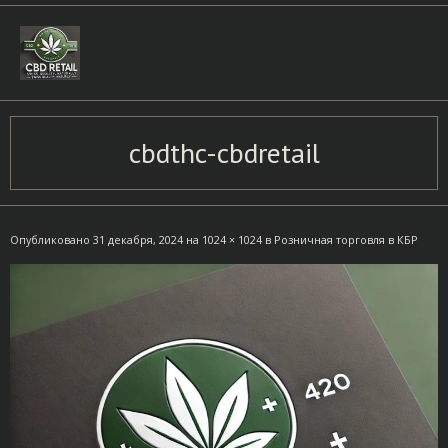
Skip
to
content
cbdthc-cbdretail
Опубликовано
31 декабря, 2024
на
1024 × 1024
в
Розничная торговля в КБР