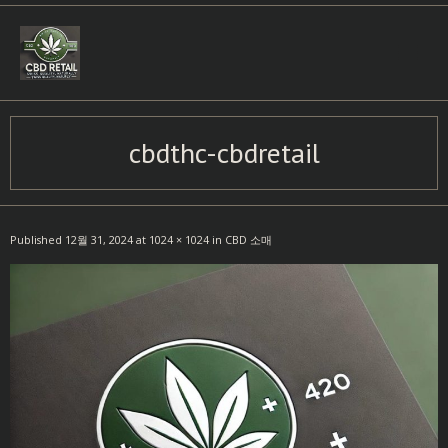
Skip
to
content
cbdthc-cbdretail
Published
12월 31, 2024
at
1024 × 1024
in
CBD 소매