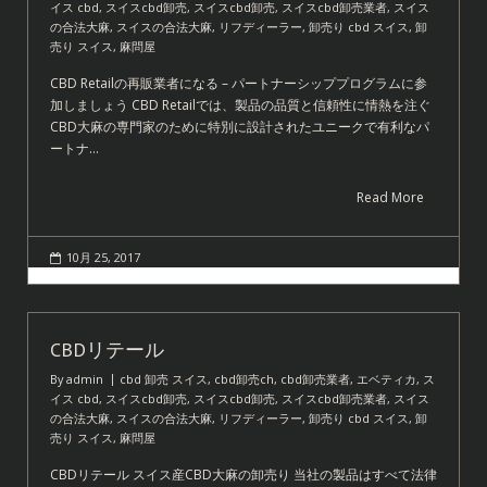
イス cbd
,
スイスcbd卸売
,
スイスcbd卸売
,
スイスcbd卸売業者
,
スイス
の合法大麻
,
スイスの合法大麻
,
リフディーラー
,
卸売り cbd スイス
,
卸
売り スイス
,
麻問屋
CBD Retailの再販業者になる – パートナーシッププログラムに参
加しましょう CBD Retailでは、製品の品質と信頼性に情熱を注ぐ
CBD大麻の専門家のために特別に設計されたユニークで有利なパ
ートナ…
Read More
10月 25, 2017
CBDリテール
By
admin
cbd 卸売 スイス
,
cbd卸売ch
,
cbd卸売業者
,
エベティカ
,
ス
イス cbd
,
スイスcbd卸売
,
スイスcbd卸売
,
スイスcbd卸売業者
,
スイス
の合法大麻
,
スイスの合法大麻
,
リフディーラー
,
卸売り cbd スイス
,
卸
売り スイス
,
麻問屋
CBDリテール スイス産CBD大麻の卸売り 当社の製品はすべて法律