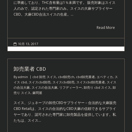
に準拠しており、THC含有量は1％未満です。 販売対象はスイス
人のみで、認定された専門家のみ。スイスの大麻サプライヤー
CBD。大麻CBD合法スイスの生産。…
Read More
10月 13, 2017
卸売業者 CBD
By
admin
cbd 卸売 スイス
,
cbd卸売ch
,
cbd卸売業者
,
エベティカ
,
ス
イス cbd
,
スイスcbd卸売
,
スイスcbd卸売
,
スイスcbd卸売業者
,
スイス
の合法大麻
,
スイスの合法大麻
,
リフディーラー
,
卸売り cbd スイス
,
卸
売り スイス
,
麻問屋
スイス、ジュネーブの卸売CBDサプライヤー – 合法的な大麻販売
CBD Retailは、スイスの合法的なCBD大麻の信頼できるサプライ
ヤーであり、認可された専門家に卸売製品を提供しています。私
たちは、スイス…