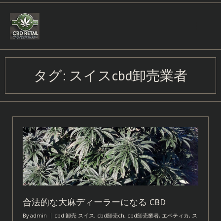
Skip
to
content
タグ:
スイスcbd卸売業者
合法的な大麻ディーラーになる CBD
By
admin
cbd 卸売 スイス
,
cbd卸売ch
,
cbd卸売業者
,
エベティカ
,
ス