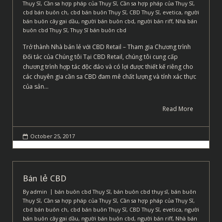
Thụy Sĩ
,
Cần sa hợp pháp của Thụy Sĩ
,
Cần sa hợp pháp của Thụy Sĩ
,
cbd bán buôn ch
,
cbd bán buôn Thụy Sĩ
,
CBD Thụy Sĩ
,
evetica
,
người
bán buôn cây gai dầu
,
người bán buôn cbd
,
người bán riff
,
Nhà bán
buôn cbd Thụy Sĩ
,
Thụy Sĩ bán buôn cbd
Trở thành Nhà bán lẻ với CBD Retail – Tham gia Chương trình
Đối tác của Chúng tôi Tại CBD Retail, chúng tôi cung cấp
chương trình hợp tác độc đáo và có lợi được thiết kế riêng cho
các chuyên gia cần sa CBD đam mê chất lượng và tính xác thực
của sản…
Read More
October 25, 2017
Bán lẻ CBD
By
admin
bán buôn cbd Thụy Sĩ
,
bán buôn cbd thụy sĩ
,
bán buôn
Thụy Sĩ
,
Cần sa hợp pháp của Thụy Sĩ
,
Cần sa hợp pháp của Thụy Sĩ
,
cbd bán buôn ch
,
cbd bán buôn Thụy Sĩ
,
CBD Thụy Sĩ
,
evetica
,
người
bán buôn cây gai dầu
,
người bán buôn cbd
,
người bán riff
,
Nhà bán