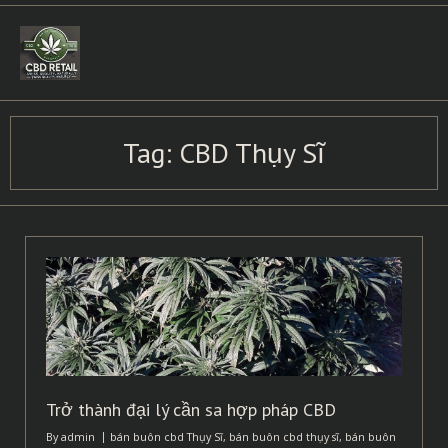
Skip
to
content
Tag:
CBD Thụy Sĩ
Trở thành đại lý cần sa hợp pháp CBD
By
admin
bán buôn cbd Thụy Sĩ
,
bán buôn cbd thụy sĩ
,
bán buôn