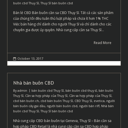
buôn cbd Thụy Sĩ
,
Thụy Sĩ bán buôn cbd
Bán lẻ CBD Bán buôn cần sa CBD Thụy Sĩ. Tất cả các sản phẩm
của chúng tôi đều tuân thủ luật pháp và chứa ít hơn 1% THC
Việc bán hàng chỉ dành cho người Thụy Sĩ và chỉ dành cho các
chuyên gia được ủy quyền. Nhà cung cấp cần sa Thụy Sĩ…
Read More
October 13, 2017
Nhà bán buôn CBD
By
admin
bán buôn cbd Thụy Sĩ
,
bán buôn cbd thụy sĩ
,
bán buôn
Thụy Sĩ
,
Cần sa hợp pháp của Thụy Sĩ
,
Cần sa hợp pháp của Thụy Sĩ
,
cbd bán buôn ch
,
cbd bán buôn Thụy Sĩ
,
CBD Thụy Sĩ
,
evetica
,
người
bán buôn cây gai dầu
,
người bán buôn cbd
,
người bán riff
,
Nhà bán
buôn cbd Thụy Sĩ
,
Thụy Sĩ bán buôn cbd
Nhà cung cấp CBD bán buôn tại Geneva, Thụy Sĩ – Bán cần sa
hợp pháp CBD Retail là nhà cung cấp cần sa CBD hợp pháp