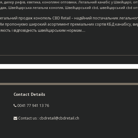
ія
,
дилер рифів
,
еветика
,
конопляні оптовики
,
Легальний канабіс у Швейцарії
,
оп
одаж
,
Швейцарська легальна конопля
,
Швейцарський cbd
,
швейцарський cbd оп
егальний продаж конопель CBD Retail – надійний постачальник легального
. Ми пропонуємо широкий асортимент преміальних сортів КБД канабісу, в
 якість і відповідність швейцарським нормам.…
Contact Details
0041 77 941 13 76
Contact us : cbdretail@cbdretail.ch