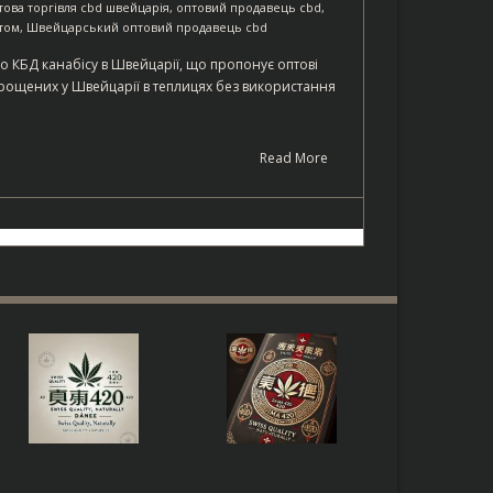
това торгівля cbd швейцарія
,
оптовий продавець cbd
,
том
,
Швейцарський оптовий продавець cbd
 КБД канабісу в Швейцарії, що пропонує оптові
ирощених у Швейцарії в теплицях без використання
Read More