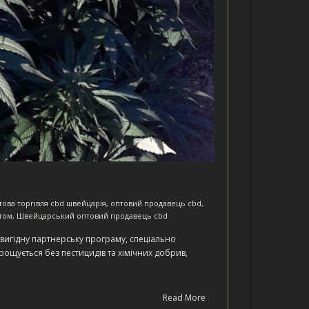
това торгівля cbd швейцарія
,
оптовий продавець cbd
,
том
,
Швейцарський оптовий продавець cbd
 вигідну партнерську програму, спеціально
ирощується без пестицидів та хімічних добрив,
Read More