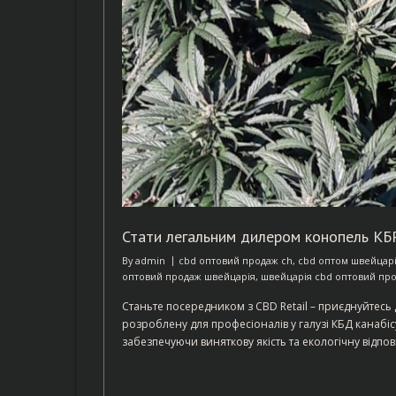
Стати легальним дилером конопель КБ
By
admin
cbd оптовий продаж ch
,
cbd оптом швейцар
оптовий продаж швейцарія
,
швейцарія cbd оптовий пр
Станьте посередником з CBD Retail – приєднуйтесь
розроблену для професіоналів у галузі КБД канабісу
забезпечуючи виняткову якість та екологічну відпов