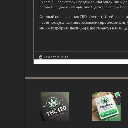
By
admin
cbd оптовий продаж ch
,
cbd оптом швейцар
оптовий продаж швейцарія
,
швейцарія cbd оптовий пр
Оптовий постачальник CBD в Женеві, Швейцарія – л
партії продукції для авторизованих професіоналів
хімічних добрив і пестицидів, що гарантує найвищу
13 Жовтня, 2017