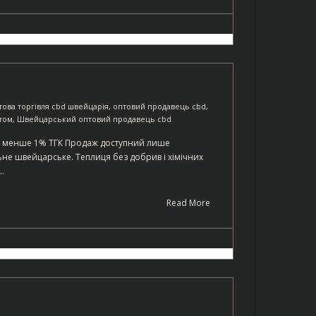
това торгівля cbd швейцарія
,
оптовий продавець cbd
,
том
,
Швейцарський оптовий продавець cbd
ять менше 1% ТГК Продаж доступний лише
е швейцарське. Теплиця без добрив і хімічних
…
Read More