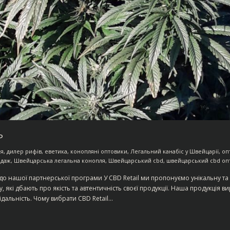
Р
ія
,
дилер рифів
,
еветика
,
конопляні оптовики
,
Легальний канабіс у Швейцарії
,
оп
одаж
,
Швейцарська легальна конопля
,
Швейцарський cbd
,
швейцарський cbd оп
 до нашої партнерської програми У CBD Retail ми пропонуємо унікальну та
, які дбають про якість та автентичність своєї продукції. Наша продукція в
ідальність. Чому вибрати CBD Retail…