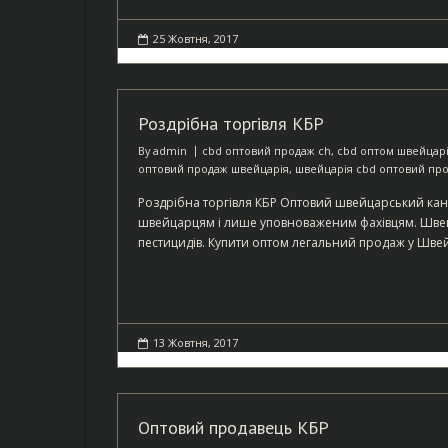
25 Жовтня, 2017
Роздрібна торгівля КБР
By
admin
cbd оптовий продаж ch
,
cbd оптом швейцар
оптовий продаж швейцарія
,
швейцарія cbd оптовий пр
Роздрібна торгівля КБР Оптовий швейцарський кана
швейцарцям і лише уповноваженим фахівцям. Швей
пестицидів. Купити оптом легальний продаж у Швейца
13 Жовтня, 2017
Оптовий продавець КБР