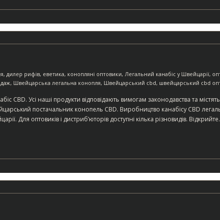
ія
,
дилер рифів
,
еветика
,
конопляні оптовики
,
Легальний канабіс у Швейцарії
,
оп
одаж
,
Швейцарська легальна конопля
,
Швейцарський cbd
,
швейцарський cbd оп
біс CBD. Усі наші продукти відповідають вимогам законодавства та міст
царський постачальник конопель CBD. Виробництво канабісу CBD легальн
рії. Для оптовиків і дистриб’юторів доступні кілька різновидів. Відкрийте