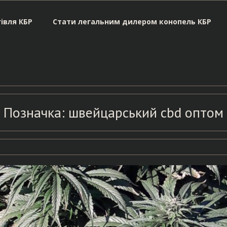
івля КБР
Стати легальним дилером конопель КБР
Позначка:
швейцарський cbd оптом