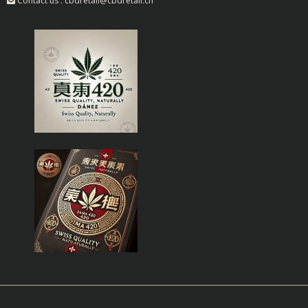
Contact us : cbdretail@cbdretail.ch