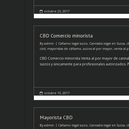
octubre 25, 2017
CBD Comercio minorista
By
admin
Cáñamo legal suizo
,
Cannabis legal en Suiza
,
c
cbd
,
mayoristas de cáñamo
,
suizos al por mayor
,
venta al 
CBD Comercio minorista Venta al por mayor de cannab
suizos y únicamente para profesionales autorizados. P
octubre 13, 2017
Mayorista CBD
By
admin
Cáñamo legal suizo
,
Cannabis legal en Suiza
,
c