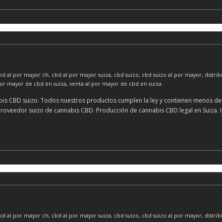
bd al por mayor ch
,
cbd al por mayor suiza
,
cbd suizo
,
cbd suizo al por mayor
,
distrib
por mayor de cbd en suiza
,
venta al por mayor de cbd en suiza
is CBD suizo. Todos nuestros productos cumplen la ley y contienen menos de 
roveedor suizo de cannabis CBD. Producción de cannabis CBD legal en Suiza. Inv
bd al por mayor ch
,
cbd al por mayor suiza
,
cbd suizo
,
cbd suizo al por mayor
,
distrib