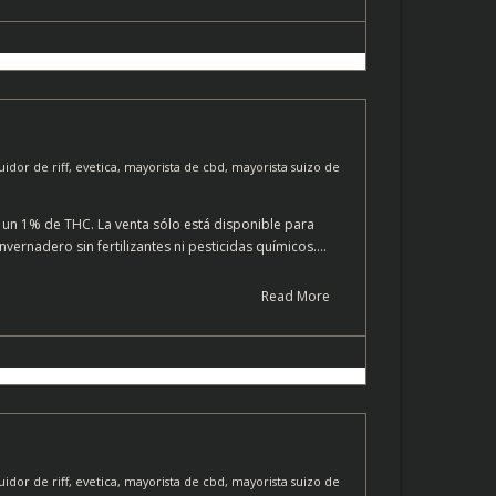
uidor de riff
,
evetica
,
mayorista de cbd
,
mayorista suizo de
un 1% de THC. La venta sólo está disponible para
ernadero sin fertilizantes ni pesticidas químicos.…
Read More
uidor de riff
,
evetica
,
mayorista de cbd
,
mayorista suizo de