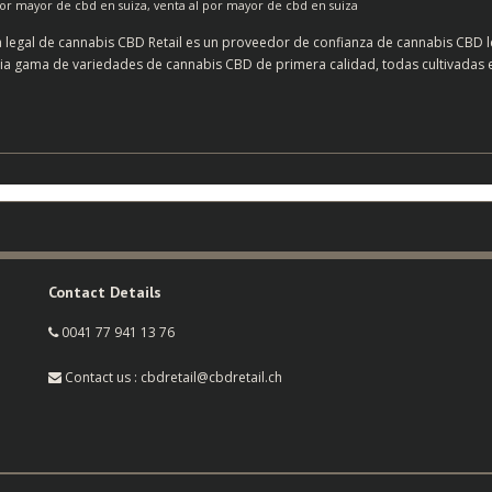
por mayor de cbd en suiza
,
venta al por mayor de cbd en suiza
 legal de cannabis CBD Retail es un proveedor de confianza de cannabis CBD l
gama de variedades de cannabis CBD de primera calidad, todas cultivadas en S
Contact Details
0041 77 941 13 76
Contact us : cbdretail@cbdretail.ch