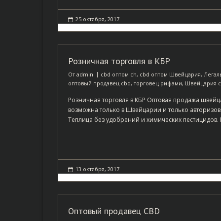
25 октября, 2017
Розничная торговля в КБР
От
admin
cbd оптом ch
,
cbd оптом Швейцария
,
Легал
оптовый продавец cbd
,
торговец рифами
,
Швейцария c
Розничная торговля в КБР Оптовая продажа швейц
возможна только в Швейцарии и только авторизо
Теплица без удобрений и химических пестицидов.
13 октября, 2017
Оптовый продавец CBD