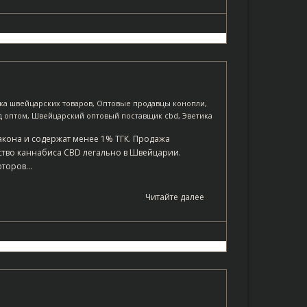
жа швейцарских товаров
,
Оптовые продавцы конопли
,
д оптом
,
Швейцарский оптовый поставщик cbd
,
Эветика
акона и содержат менее 1% ТГК. Продажа
ство каннабиса CBD легально в Швейцарии.
ьюторов…
Читайте далее