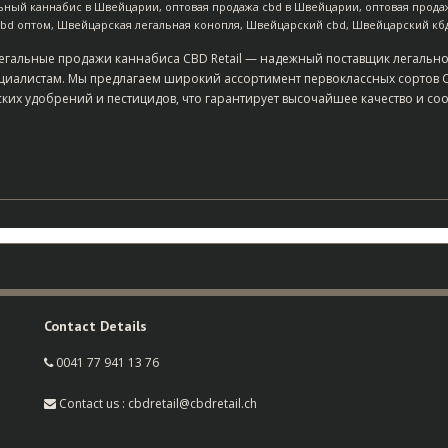
ьный каннабис в Швейцарии
,
оптовая продажа cbd в Швейцарии
,
оптовая прода
bd оптом
,
Швейцарская легальная конопля
,
Швейцарский cbd
,
Швейцарский кб
егальные продажи каннабиса CBD Retail — надежный поставщик легальн
иалистам. Мы предлагаем широкий ассортимент первоклассных сортов 
ких удобрений и пестицидов, что гарантирует высочайшее качество и со
Contact Details
0041 77 941 13 76
Contact us : cbdretail@cbdretail.ch