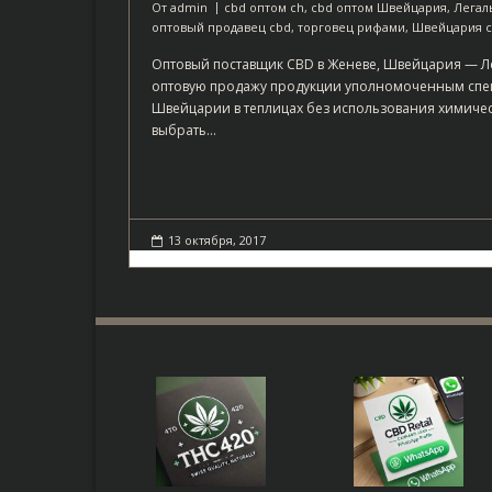
От
admin
cbd оптом ch
,
cbd оптом Швейцария
,
Легал
оптовый продавец cbd
,
торговец рифами
,
Швейцария c
Оптовый поставщик CBD в Женеве, Швейцария — Л
оптовую продажу продукции уполномоченным спец
Швейцарии в теплицах без использования химичес
выбрать…
13 октября, 2017