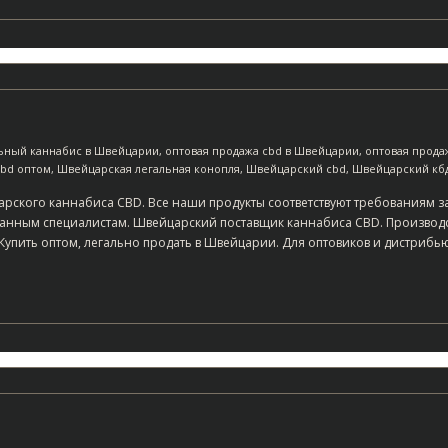
ьный каннабис в Швейцарии
,
оптовая продажа cbd в Швейцарии
,
оптовая прода
bd оптом
,
Швейцарская легальная конопля
,
Швейцарский cbd
,
Швейцарский кб
арского каннабиса CBD. Все наши продукты соответствуют требованиям з
ванным специалистам. Швейцарский поставщик каннабиса CBD. Производ
 Купить оптом, легально продать в Швейцарии. Для оптовиков и дистриб