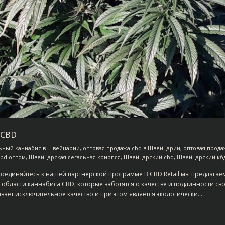
 CBD
ьный каннабис в Швейцарии
,
оптовая продажа cbd в Швейцарии
,
оптовая прода
bd оптом
,
Швейцарская легальная конопля
,
Швейцарский cbd
,
Швейцарский кб
исоединяйтесь к нашей партнерской программе В CBD Retail мы предлага
области каннабиса CBD, которые заботятся о качестве и подлинности с
вает исключительное качество и при этом является экологически…