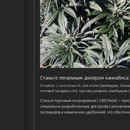
Станьте легальным дилером каннабиса
От
admin
cbd оптом ch
,
cbd оптом Швейцария
,
Легал
оптовый продавец cbd
,
торговец рифами
,
Швейцария c
Станьте торговым посредником с CBD Retail — пр
специально разработанную для профессионалов в 
пестицидов и химических удобрений, что обеспечи