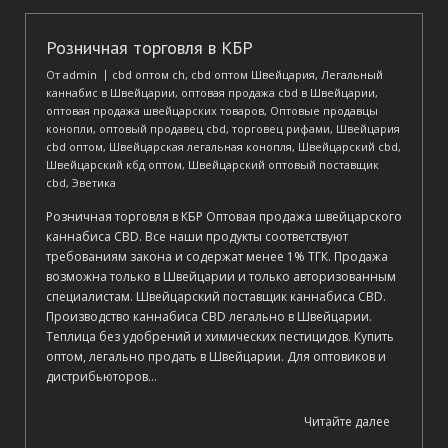
Розничная торговля в КБР
От
admin
cbd оптом ch
,
cbd оптом Швейцария
,
Легальный
каннабис в Швейцарии
,
оптовая продажа cbd в Швейцарии
,
оптовая продажа швейцарских товаров
,
Оптовые продавцы
конопли
,
оптовый продавец cbd
,
торговец рифами
,
Швейцария
cbd оптом
,
Швейцарская легальная конопля
,
Швейцарский cbd
,
Швейцарский кбд оптом
,
Швейцарский оптовый поставщик
cbd
,
Эветика
Розничная торговля в КБР Оптовая продажа швейцарского
каннабиса CBD. Все наши продукты соответствуют
требованиям закона и содержат менее 1% ТГК. Продажа
возможна только в Швейцарии и только авторизованным
специалистам. Швейцарский поставщик каннабиса CBD.
Производство каннабиса CBD легально в Швейцарии.
Теплица без удобрений и химических пестицидов. Купить
оптом, легально продать в Швейцарии. Для оптовиков и
дистрибьюторов…
Читайте далее