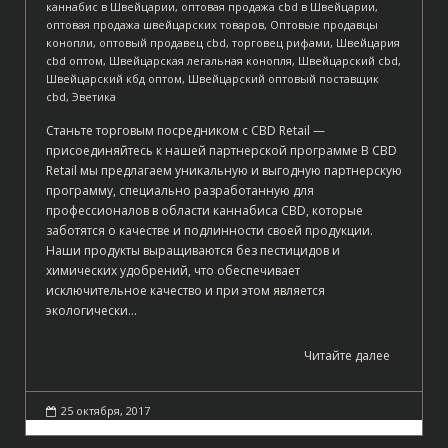
каннабис в Швейцарии
,
оптовая продажа cbd в Швейцарии
,
оптовая продажа швейцарских товаров
,
Оптовые продавцы
конопли
,
оптовый продавец cbd
,
торговец рифами
,
Швейцария
cbd оптом
,
Швейцарская легальная конопля
,
Швейцарский cbd
,
Швейцарский кбд оптом
,
Швейцарский оптовый поставщик
cbd
,
Эветика
Станьте торговым посредником с CBD Retail —
присоединяйтесь к нашей партнерской программе В CBD
Retail мы предлагаем уникальную и выгодную партнерскую
программу, специально разработанную для
профессионалов в области каннабиса CBD, которые
заботятся о качестве и подлинности своей продукции.
Наши продукты выращиваются без пестицидов и
химических удобрений, что обеспечивает
исключительное качество и при этом является
экологически…
Читайте далее
25 октября, 2017