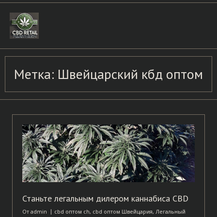
Skip
to
content
Метка:
Швейцарский кбд оптом
Станьте легальным дилером каннабиса CBD
От
admin
cbd оптом ch
,
cbd оптом Швейцария
,
Легальный