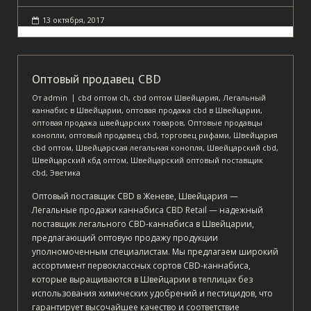
13 октября, 2017
Оптовый продавец CBD
От
admin
cbd оптом ch
,
cbd оптом Швейцария
,
Легальный
каннабис в Швейцарии
,
оптовая продажа cbd в Швейцарии
,
оптовая продажа швейцарских товаров
,
Оптовые продавцы
конопли
,
оптовый продавец cbd
,
торговец рифами
,
Швейцария
cbd оптом
,
Швейцарская легальная конопля
,
Швейцарский cbd
,
Швейцарский кбд оптом
,
Швейцарский оптовый поставщик
cbd
,
Эветика
Оптовый поставщик CBD в Женеве, Швейцария —
Легальные продажи каннабиса CBD Retail — надежный
поставщик легального CBD-каннабиса в Швейцарии,
предлагающий оптовую продажу продукции
уполномоченным специалистам. Мы предлагаем широкий
ассортимент первоклассных сортов CBD-каннабиса,
которые выращиваются в Швейцарии в теплицах без
использования химических удобрений и пестицидов, что
гарантирует высочайшее качество и соответствие