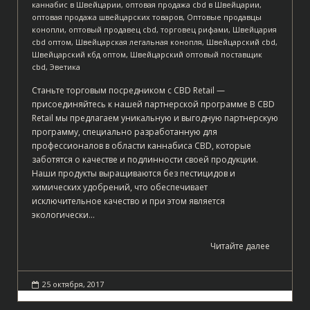
каннабис в Швейцарии
,
оптовая продажа cbd в Швейцарии
,
оптовая продажа швейцарских товаров
,
Оптовые продавцы
конопли
,
оптовый продавец cbd
,
торговец рифами
,
Швейцария
cbd оптом
,
Швейцарская легальная конопля
,
Швейцарский cbd
,
Швейцарский кбд оптом
,
Швейцарский оптовый поставщик
cbd
,
Эветика
Станьте торговым посредником с CBD Retail —
присоединяйтесь к нашей партнерской программе В CBD
Retail мы предлагаем уникальную и выгодную партнерскую
программу, специально разработанную для
профессионалов в области каннабиса CBD, которые
заботятся о качестве и подлинности своей продукции.
Наши продукты выращиваются без пестицидов и
химических удобрений, что обеспечивает
исключительное качество и при этом является
экологически…
Читайте далее
25 октября, 2017