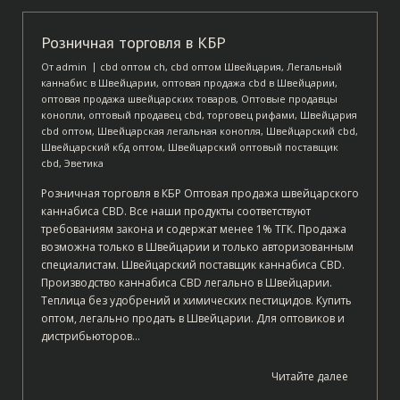
Розничная торговля в КБР
От
admin
cbd оптом ch
,
cbd оптом Швейцария
,
Легальный
каннабис в Швейцарии
,
оптовая продажа cbd в Швейцарии
,
оптовая продажа швейцарских товаров
,
Оптовые продавцы
конопли
,
оптовый продавец cbd
,
торговец рифами
,
Швейцария
cbd оптом
,
Швейцарская легальная конопля
,
Швейцарский cbd
,
Швейцарский кбд оптом
,
Швейцарский оптовый поставщик
cbd
,
Эветика
Розничная торговля в КБР Оптовая продажа швейцарского
каннабиса CBD. Все наши продукты соответствуют
требованиям закона и содержат менее 1% ТГК. Продажа
возможна только в Швейцарии и только авторизованным
специалистам. Швейцарский поставщик каннабиса CBD.
Производство каннабиса CBD легально в Швейцарии.
Теплица без удобрений и химических пестицидов. Купить
оптом, легально продать в Швейцарии. Для оптовиков и
дистрибьюторов…
Читайте далее