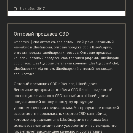
13 октября, 2017
Оптовый продавец CBD
От
admin
cbd оптом ch
,
cbd оптом Швейцария
,
Легальный
каннабис в Швейцарии
,
оптовая продажа cbd в Швейцарии
,
оптовая продажа швейцарских товаров
,
Оптовые продавцы
конопли
,
оптовый продавец cbd
,
торговец рифами
,
Швейцария
cbd оптом
,
Швейцарская легальная конопля
,
Швейцарский cbd
,
Швейцарский кбд оптом
,
Швейцарский оптовый поставщик
cbd
,
Эветика
Оптовый поставщик CBD в Женеве, Швейцария —
Легальные продажи каннабиса CBD Retail — надежный
поставщик легального CBD-каннабиса в Швейцарии,
предлагающий оптовую продажу продукции
уполномоченным специалистам. Мы предлагаем широкий
ассортимент первоклассных сортов CBD-каннабиса,
которые выращиваются в Швейцарии в теплицах без
использования химических удобрений и пестицидов, что
гарантирует высочайшее качество и соответствие