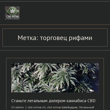
Skip
to
content
Метка:
торговец рифами
Станьте легальным дилером каннабиса CBD
От
admin
cbd оптом ch
,
cbd оптом Швейцария
,
Легальный