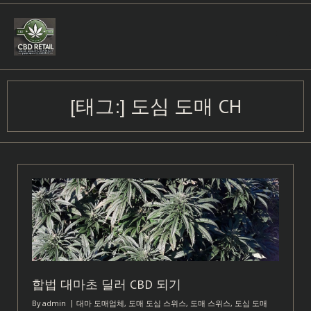
Skip
to
content
[태그:]
도심 도매 CH
합법 대마초 딜러 CBD 되기
By
admin
대마 도매업체
,
도매 도심 스위스
,
도매 스위스
,
도심 도매