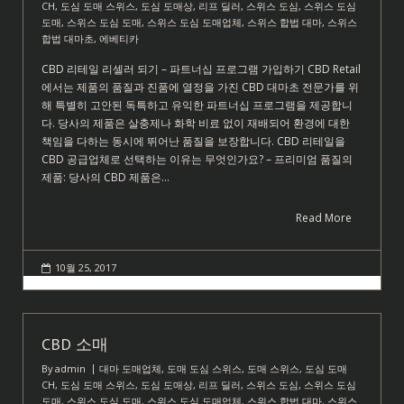
CH
,
도심 도매 스위스
,
도심 도매상
,
리프 딜러
,
스위스 도심
,
스위스 도심
도매
,
스위스 도심 도매
,
스위스 도심 도매업체
,
스위스 합법 대마
,
스위스
합법 대마초
,
에베티카
CBD 리테일 리셀러 되기 – 파트너십 프로그램 가입하기 CBD Retail
에서는 제품의 품질과 진품에 열정을 가진 CBD 대마초 전문가를 위
해 특별히 고안된 독특하고 유익한 파트너십 프로그램을 제공합니
다. 당사의 제품은 살충제나 화학 비료 없이 재배되어 환경에 대한
책임을 다하는 동시에 뛰어난 품질을 보장합니다. CBD 리테일을
CBD 공급업체로 선택하는 이유는 무엇인가요? – 프리미엄 품질의
제품: 당사의 CBD 제품은…
Read More
10월 25, 2017
CBD 소매
By
admin
대마 도매업체
,
도매 도심 스위스
,
도매 스위스
,
도심 도매
CH
,
도심 도매 스위스
,
도심 도매상
,
리프 딜러
,
스위스 도심
,
스위스 도심
도매
,
스위스 도심 도매
,
스위스 도심 도매업체
,
스위스 합법 대마
,
스위스