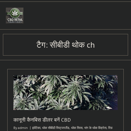
Skip
to
content
टैग:
सीबीडी थोक ch
कानूनी कैनबिस डीलर बनें CBD
By
admin
इवेटिका
,
थोक सीबीडी स्विट्जरलैंड
,
थोक स्विस
,
भांग के थोक विक्रेता
,
रिफ़