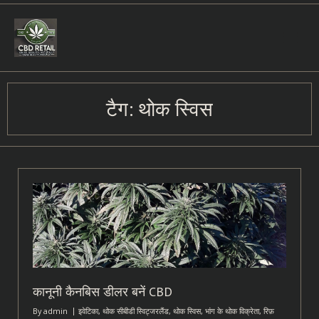
Skip
to
content
टैग:
थोक स्विस
कानूनी कैनबिस डीलर बनें CBD
By
admin
इवेटिका
,
थोक सीबीडी स्विट्जरलैंड
,
थोक स्विस
,
भांग के थोक विक्रेता
,
रिफ़