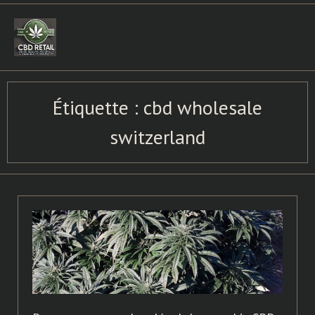
Skip
to
content
Étiquette :
cbd wholesale
switzerland