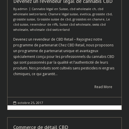
Devenez un revendeur légal de cannabis CBD
By
admin
Cannabis légal en Suisse
,
cbd wholesale ch
,
cbd
wholesale switzerland
,
Chanvre légal suisse
,
evetica
,
grossiste cbd
,
grossiste suisse
,
Grossiste suisse de cbd
,
grossistes en chanvre
,
Le
cbd suisse
,
revendeur de riffs
,
Suisse cbd wholesale
,
swiss cbd
wholesale
,
wholesale cbd switzerland
Devenez un revendeur de CBD Retail – Rejoignez notre
programme de partenariat Chez CBD Retail, nous proposons
un programme de partenariat unique et avantageux
spécialement conçu pour les professionnels du cannabis CBD
qui sont passionnés par la qualité et l’authenticité de leurs
produits. Nos produits sont cultivés sans pesticides ni engrais
chimiques, ce qui garantit…
Read More
octobre 25, 2017
Commerce de détail CBD