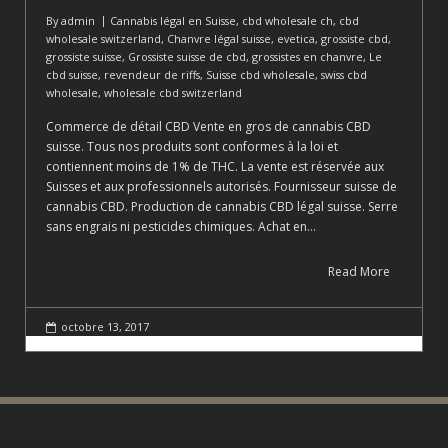
By
admin
Cannabis légal en Suisse
,
cbd wholesale ch
,
cbd
wholesale switzerland
,
Chanvre légal suisse
,
evetica
,
grossiste cbd
,
grossiste suisse
,
Grossiste suisse de cbd
,
grossistes en chanvre
,
Le
cbd suisse
,
revendeur de riffs
,
Suisse cbd wholesale
,
swiss cbd
wholesale
,
wholesale cbd switzerland
Commerce de détail CBD Vente en gros de cannabis CBD
suisse. Tous nos produits sont conformes à la loi et
contiennent moins de 1% de THC. La vente est réservée aux
Suisses et aux professionnels autorisés. Fournisseur suisse de
cannabis CBD. Production de cannabis CBD légal suisse. Serre
sans engrais ni pesticides chimiques. Achat en…
Read More
octobre 13, 2017