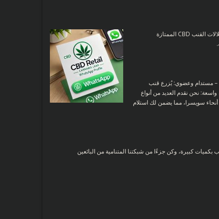
CBD Retail هو مورد موثوق به للقنب القانوني لاتفاقية التنوع البيولوجي في سويسرا، حيث نقدم منتجات بالجملة للمهنيين المعتمدين. نحن نقدم مجموعة واسعة من سلالات القنب CBD الممتازة
ة. – مستدام وعضوي: يُزرع قنب
واسعة: نحن نقدم العديد من أنواع
 أنحاء سويسرا، مما يضمن لك استلام
ن CBD Retail. اتصل بنا اليوم لمعرفة المزيد عن منتجاتنا، واطلب بكميات كبيرة، وكن جزءًا من شبكتنا المتنامية من البائعين