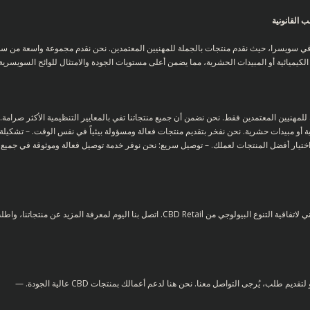
 القانونية
يميائية أو المبيدات الحشرية، مما يضمن أعلى مستويات الجودة والامتثال للوائح السويسرية.
ة للمهنيين المعتمدين فقط. نحن نضمن أن جميع منتجاتنا تفي بالمعايير التنظيمية الأكثر صرام
ة أو مبيدات حشرية. نحن نفخر بتقديم منتجات فعالة ومسؤولة بيئياً في نفس الوقت. – تشكيلة 
 اختيار أفضل المنتجات لعملك. – توصيل سريع: نحن نوفر خدمة توصيل فعالة وموثوقة في جميع
إذا كنت محترفًا معتمدًا في سويسرا، فيمكنك بسهولة شراء القنب القانوني لاتفاقية التنوع البيولوجي م
ب، يُرجى التواصل معنا. نحن هنا لدعم أعمالك بمنتجات CBD عالية الجودة. —