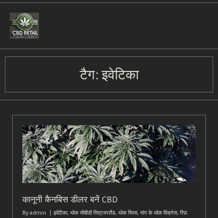
Skip
to
content
टैग:
इवेटिका
कानूनी कैनबिस डीलर बनें CBD
By
admin
इवेटिका
,
थोक सीबीडी स्विट्जरलैंड
,
थोक स्विस
,
भांग के थोक विक्रेता
,
रिफ़